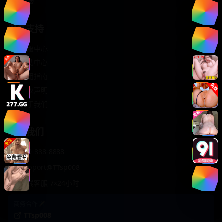
轻松喜剧
服务支持
客服中心
帮助中心
使用指南
版权声明
关于我们
联系我们
400-888-8888
support@TTsp008
在线客服 7×24小时
商务合作✈️
TTsp008